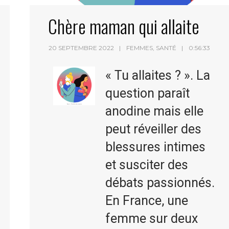
Chère maman qui allaite
20 SEPTEMBRE 2022
FEMMES
,
SANTÉ
0:56:33
« Tu allaites ? ». La
question paraît
anodine mais elle
peut réveiller des
blessures intimes
et susciter des
débats passionnés.
En France, une
femme sur deux