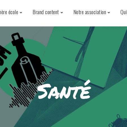
hère école
Brand content
Notre association
Qu
Santé